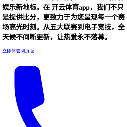
娱乐新地标。在
开云体育app
，我们不只
是提供比分，更致力于为您呈现每一个赛
场高光时刻。从五大联赛到电子竞技，全
天候不间断更新，让热爱永不落幕。
立即体验网页版