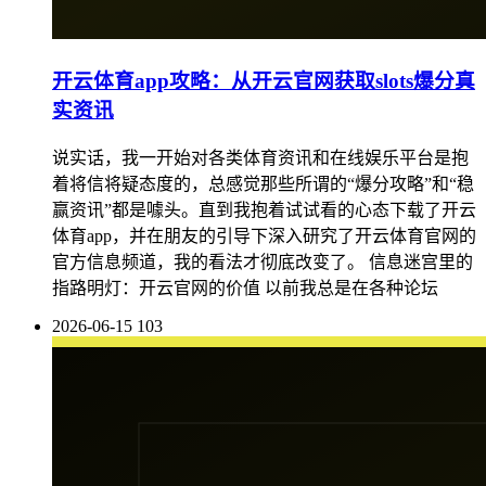
开云体育app攻略：从开云官网获取slots爆分真
实资讯
说实话，我一开始对各类体育资讯和在线娱乐平台是抱
着将信将疑态度的，总感觉那些所谓的“爆分攻略”和“稳
赢资讯”都是噱头。直到我抱着试试看的心态下载了开云
体育app，并在朋友的引导下深入研究了开云体育官网的
官方信息频道，我的看法才彻底改变了。 信息迷宫里的
指路明灯：开云官网的价值 以前我总是在各种论坛
2026-06-15
103