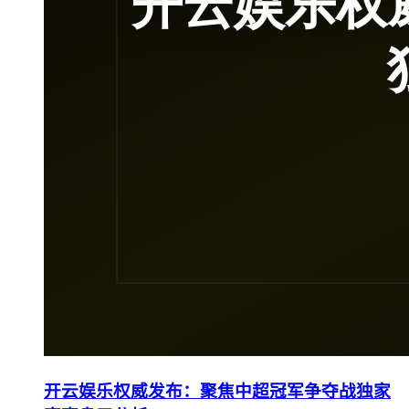
开云娱乐权威发布：聚焦中超冠军争夺战独家