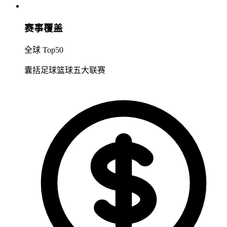
赛事覆盖
全球 Top50
囊括足球篮球五大联赛