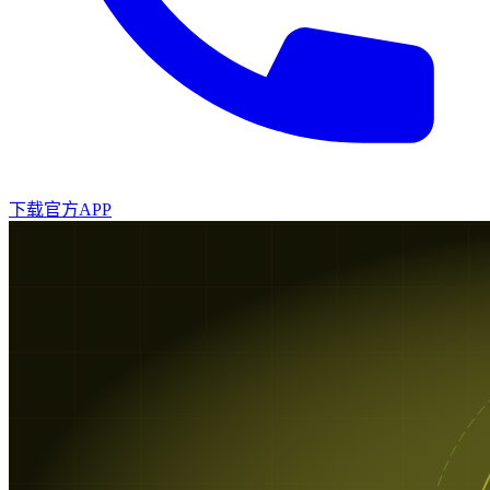
下载官方APP