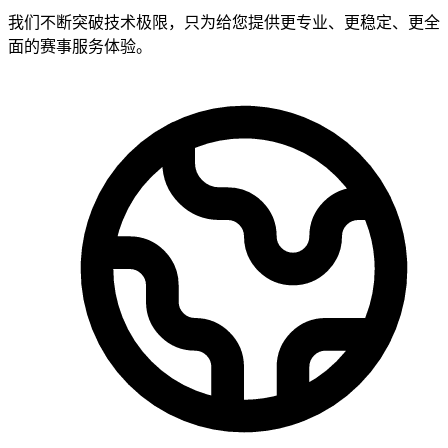
我们不断突破技术极限，只为给您提供更专业、更稳定、更全
面的赛事服务体验。