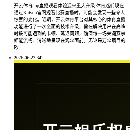
开云体育app直播观看体验迎来重大升级 体育迷们现在
通过Kaiyun官网观看比赛直播时，可能会发现一些令人
惊喜的变化。近期，开云体育平台对其核心的体育直播
功能进行了一次全面的技术升级，旨在解决用户在高峰
时段可能遇到的卡顿、延迟问题，确保每一场关键赛事
都能流畅、清晰地呈现在观众面前。无论是万众瞩目的
欧
2026-06-23
342