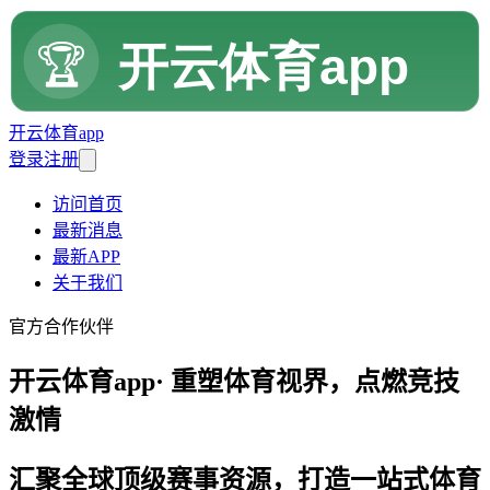
开云体育app
登录
注册
访问首页
最新消息
最新APP
关于我们
官方合作伙伴
开云体育app
· 重塑体育视界，
点燃竞技
激情
汇聚全球顶级赛事资源，打造一站式体育