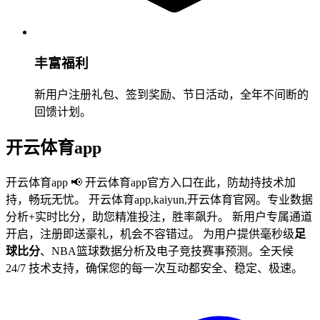
丰富福利
新用户注册礼包、签到奖励、节日活动，全年不间断的
回馈计划。
开云体育app
开云体育app 📢 开云体育app官方入口在此，防劫持技术加
持，畅玩无忧。 开云体育app,kaiyun,开云体育官网。专业数据
分析+实时比分，助您精准投注，胜率飙升。 新用户专属通道
开启，注册即送豪礼，机会不容错过。 为用户提供毫秒级
足
球比分
、NBA篮球数据分析及电子竞技赛事预测。全天候
24/7 技术支持，确保您的每一次互动都安全、稳定、极速。