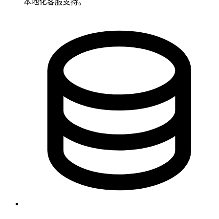
本地化客服支持。