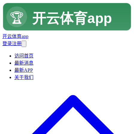
开云体育app
登录
注册
访问首页
最新消息
最新APP
关于我们