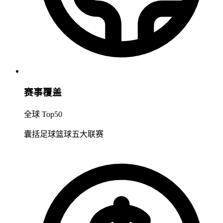
赛事覆盖
全球 Top50
囊括足球篮球五大联赛