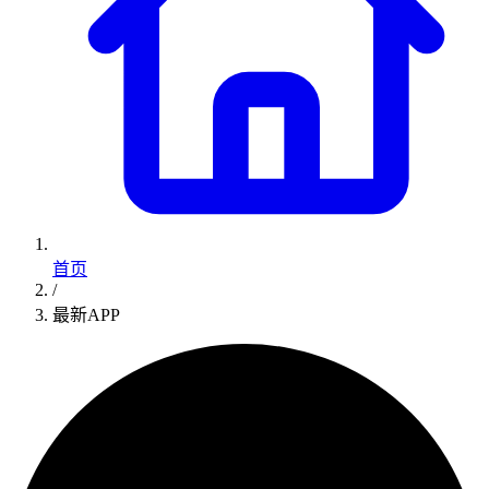
首页
/
最新APP