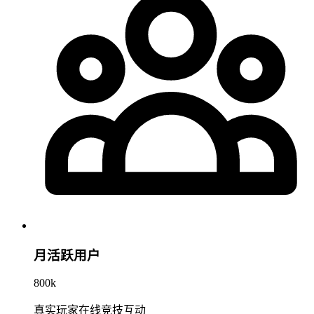
月活跃用户
800k
真实玩家在线竞技互动