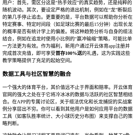
用户：首先，需区分这是“热手效应”的真实趋势，还是纯粹的
随机波动。其次，要设定严格的退出机制，例如在“龙”断裂后
的第几手停止追击。更重要的是，平台数据可以帮助你分析在
特定赛事、特定时间段（如足球比赛的最后15分钟）出现长龙
的概率是否有统计学上的偏差。将这种趋势分析与自身的缆法
结合，例如在追龙时使用小比例的“赢冲输缩”策略，可能比单
一方法更为有效。作为福利，新用户通过开云体育app注册并
完成首次充值，即可享受
首存100%送
的礼遇，这为实践这些
教学策略提供了充足的起始空间。
数据工具与社区智慧的融合
一个强大的体育平台，其价值远不止于界面和赔率。开云体育
官网的强大之处在于它将冷冰冰的数据与活跃的社区智慧相结
合。在APP的专属讨论区，关于缆法优化和长龙捕捉的实战案
例分享层出不穷。你可以看到其他用户是如何应用平台的数据
工具（如客队胜率统计、大小球历史分布图）来支撑自己的策
略判断。