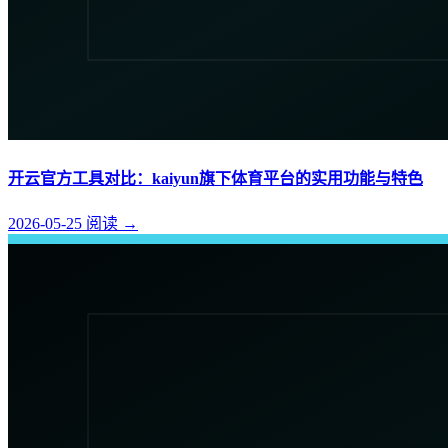
开云官方工具对比：kaiyun旗下体育平台的实用功能与特色
2026-05-25
阅读
→