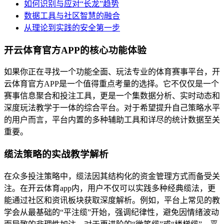
如何识别与应对“长龙”趋势
数据工具与社区智慧的融合
从理论到实践的安全第一步
开云体育官方APP的核心功能体验
如果你正在寻找一个功能全面、玩法专业的体育赛事平台，开
云体育官方APP是一个值得重点考量的选择。它不仅仅是一个
赛事信息聚合和投注工具，更是一个集数据分析、实时动态和
深度玩法教学于一体的综合平台。对于希望提升自己策略水平
的用户而言，平台内置的多种辅助工具和详尽的统计数据至关
重要。
缆法策略的实战教学解析
在众多投注策略中，缆法因其结构化的资金管理方式而备受关
注。在开云体育app内，用户不仅可以实践多种经典缆法，更
能通过社区和资讯板块获取深度解析。例如，平台上常见的教
学会从最基础的“平注缆”开始，强调纪律性，避免因情绪波动