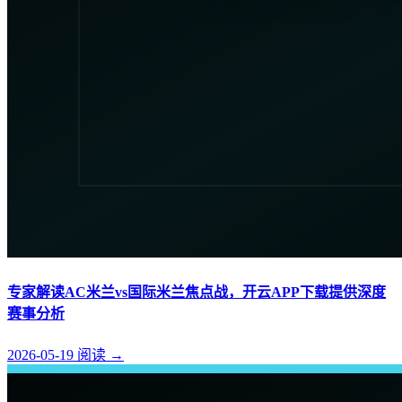
专家解读AC米兰vs国际米兰焦点战，开云APP下载提供深度
赛事分析
2026-05-19
阅读
→