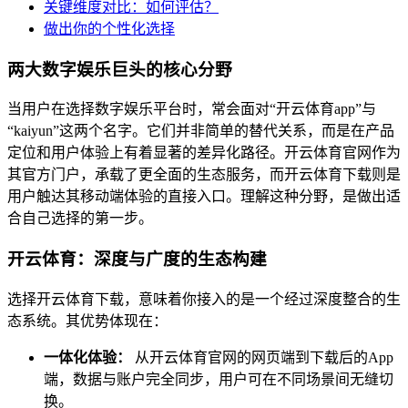
关键维度对比：如何评估？
做出你的个性化选择
两大数字娱乐巨头的核心分野
当用户在选择数字娱乐平台时，常会面对“开云体育app”与
“kaiyun”这两个名字。它们并非简单的替代关系，而是在产品
定位和用户体验上有着显著的差异化路径。开云体育官网作为
其官方门户，承载了更全面的生态服务，而开云体育下载则是
用户触达其移动端体验的直接入口。理解这种分野，是做出适
合自己选择的第一步。
开云体育：深度与广度的生态构建
选择开云体育下载，意味着你接入的是一个经过深度整合的生
态系统。其优势体现在：
一体化体验：
从开云体育官网的网页端到下载后的App
端，数据与账户完全同步，用户可在不同场景间无缝切
换。